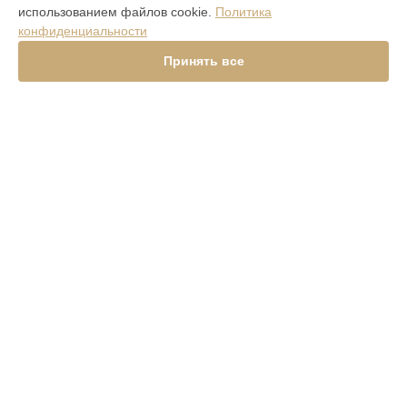
использованием файлов cookie.
Политика
ASTER P ROCOCO
конфиденциальности
ASTER P BAROQUE
ASTER P GOTHIC
Принять все
Signature Touch Pure Navy Alligator
Signature S Design Clous De Paris
Constellation V Gemstone Liquorice
Versace Unique Black Star
Aster Python Beige
Signature S Design Rock
Signature Touch Pure Jet
METAVERTU
СТРАНИЦЫ
Гарантия
Доставка
Контакты
Карта сайта
КОНТАКТЫ