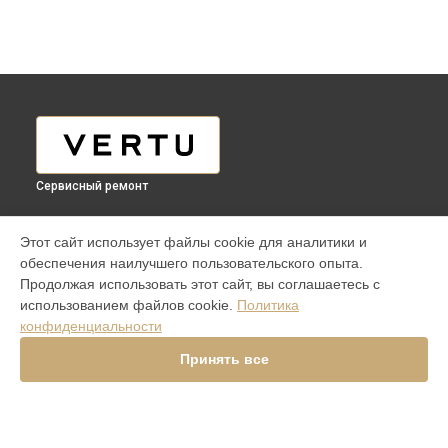
Сервисный ремонт
МОДЕЛИ
Этот сайт использует файлы cookie для аналитики и
обеспечения наилучшего пользовательского опыта.
Aster P Ti
Продолжая использовать этот сайт, вы соглашаетесь с
iVERTU 5G
использованием файлов cookie.
Политика
ASTER P ROCOCO
конфиденциальности
ASTER P BAROQUE
ASTER P GOTHIC
Принять все
SIGNATURE V
Signature Touch Pure Navy Alligator
Signature S Design Clous De Paris
Constellation V Gemstone Liquorice