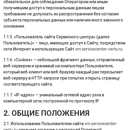
обязательное для соблюдения Оператором или иным
получившим доступ к персональным данным лицом
требование не допускать их распространения без согласия
субъекта персональных данных или наличия иного законного
основания.
1.1.5. «
Пользователь
сайта Сервисного центра» (далее
Пользователь
)» – лицо, имеющее доступ к Сайту, посредством
сети Интернет и использующее Сайт
vrn.servicecenter-vertu.ru
.
1.1.6. «Cookies» — небольшой фрагмент данных, отправленный
веб-сервером и хранимый на компьютере
Пользователя
,
который веб-клиент или веб-браузер каждый раз пересылает
веб-серверу в HTTP-запросе при попытке открыть страницу
соответствующего сайта.
1.1.7. «IP-адрес» — уникальный сетевой адрес узла в
компьютерной сети, построенной по протоколу IP.
2. ОБЩИЕ ПОЛОЖЕНИЯ
2.1. Использование
Пользователем
сайта
vrn.servicecenter-
vertu.ru
означает согласие с настоящей Политикой