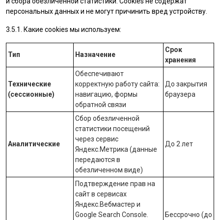
и сбора обезличенной статистики. Cookies не содержат
персональных данных и не могут причинить вред устройству.
3.5.1. Какие cookies мы используем:
Срок
Тип
Назначение
хранения
Обеспечивают
Технические
корректную работу сайта:
До закрытия
(сессионные)
навигацию, формы
браузера
обратной связи
Сбор обезличенной
статистики посещений
через сервис
Аналитические
До 2 лет
Яндекс.Метрика
(данные
передаются в
обезличенном виде)
Подтверждение прав на
сайт в сервисах
Яндекс.Вебмастер
и
Google Search Console
.
Бессрочно (до