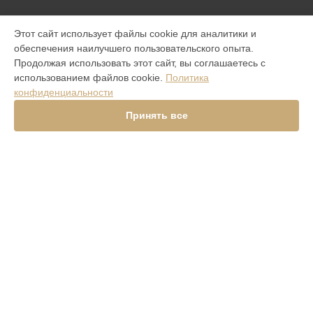
МОДЕЛИ
Этот сайт использует файлы cookie для аналитики и
обеспечения наилучшего пользовательского опыта.
Aster P Ti
Продолжая использовать этот сайт, вы соглашаетесь с
iVERTU 5G
использованием файлов cookie.
Политика
ASTER P ROCOCO
конфиденциальности
ASTER P BAROQUE
ASTER P GOTHIC
Принять все
SIGNATURE V
Signature Touch Pure Navy Alligator
Signature S Design Clous De Paris
Constellation V Gemstone Liquorice
Versace Unique Black Star
Aster Python Beige
Signature S Design Rock
Signature Touch Pure Jet
СТРАНИЦЫ
Гарантия
Доставка
Контакты