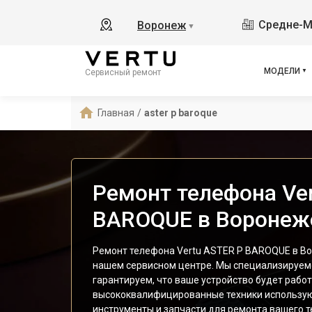
Средне-М
Воронеж
▼
МОДЕЛИ
Сервисный ремонт
Главная
/
aster p baroque
Ремонт телефона Ve
BAROQUE в Воронеж
Ремонт телефона Vertu ASTER P BAROQUE в Во
нашем сервисном центре. Мы специализируемс
гарантируем, что ваше устройство будет работ
высококвалифицированные техники использую
инструменты и запчасти для ремонта вашего т